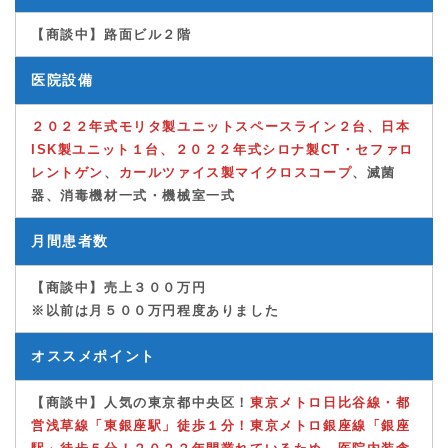
【商談中】路面ビル２階
医院設備
２０２２年式モリタ製ユニットスペースライン２台、日本
ISK製ユニット１台、２０２２年式シロナ製CT・セファロ
レントゲン
、
カールツァイス製マイクロスコープ
、滅菌
器、消毒機材一式・機械室一式
月間患者数
【商談中】
売上３００万円
※以前は月５００万円程度ありました
オススメポイント
【商談中】
人気の東京都中央区！
東京メトロ日比谷線・都
営浅草線「東
銀座駅
」徒歩１分！東京メトロ銀座線「銀座
駅」徒歩５分！
２０２２年開業れているため、医院内装含