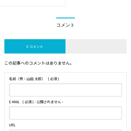
地！格安！美麗！】歯科居抜
き物件！
コメント
0 コメント
この記事へのコメントはありません。
名前（例：山田 太郎）
( 必須 )
E-MAIL
( 必須 ) - 公開されません -
URL