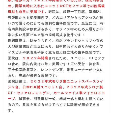
め、開業当時に入れたユニットやCTセファロ等その他高級
機材も非常に美麗です。
医院は、銀座一丁目駅、新橋駅、
有楽町からも徒歩圏内で、
どのエリア
からもアクセスが良
いので通うのにとても便利
な歯科医院です。至近には、
有
名商業施設や飲食店も多く、オフィス街のため人通りが非
常に多い路面ビル２階の歯科居抜き物件です！
周辺環境は、駅からも近く
、有名ブランドショップや有名
大型商業施設が至近にあり
、
日中問わず人通りが多くオフ
ィスビルや飲食店や多く立ち並ぶ好立地の歯科医院
です。
医院は、
２０２２年開業
されたため、
ユニット、CTセファ
ロ含め、院内内装は非常に美麗です！
広い受付・待合室、
完全個室診療室と、レントゲン室
、消毒コーナーが中央に
あり、導線が優秀な医院です。
医院設備は、
２０２２年式モリタ製ユニットスペースライ
ン２台、日本ISK製ユニット１台、２０２２年式シロナ製
CT・セファロ
レントゲン
、
カールツァイス製マイクロスコ
ープ
、滅菌器、消毒機材一式、機材一式と機材も揃ってい
るので、
看板を変えるだけでもすぐに診療が開始できま
す。
医院売却理由は、 医院整理のためです。