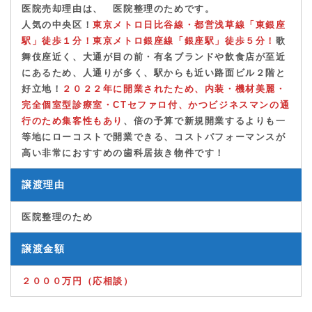
人気の中央区！
東京メトロ日比谷線・都営浅草線「東
銀座
駅
」徒歩１分！東京メトロ銀座線「銀座駅」徒歩５分！
歌
舞伎座近く、大通が目の前・有名ブランドや飲食店が至近
にあるため、人通りが多く、駅からも近い路面ビル２階と
好立地！
２０２２年に開業されたため、内装・機材美麗・
完全個室型診療室・CTセファロ付、かつビジネスマンの通
行のため集客性もあり
、倍の予算で新規開業するよりも一
等地にローコストで開業できる、コストパフォーマンスが
高い非常におすすめの歯科居抜き物件です！
譲渡理由
医院整理のため
譲渡金額
２０００万円（応相談）