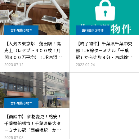
歯科居抜き物件
歯科居抜き物件
【人気の東京都 蒲田駅！高
【終了物件】千葉県千葉中央
売上（レセプト４００枚！月
部！JR線ターミナル「千葉
間８００万平均）！JR京浜東
駅」から徒歩９分・京成線
北線「蒲田駅」徒歩５分！
「千葉中央駅」から徒歩３
2023.07.12
2022.02.24
KAVO製最上位CT・マイクロ
分！大通り路面ビル２、３階
付！高級KAVOユニット！機
の最高立地！】の歯科居抜き
材充実！内装美麗！地域スー
物件！
パー目の前・駅近交差点角地
の好立地！】超盛業中の歯科
歯科居抜き物件
居抜き物件
【商談中】 価格変更！格安！
千葉県船橋市！千葉県最大タ
ーミナル駅「西船橋駅」から
徒歩２分！交差点角地路面ビ
2025.07.08
ル１階・コンビニ横の好立