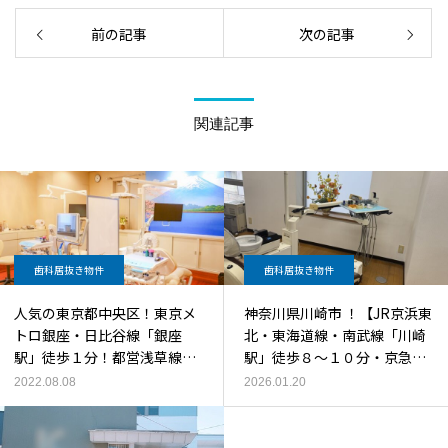
前の記事
次の記事
関連記事
歯科居抜き物件
歯科居抜き物件
人気の東京都中央区！東京メ
神奈川県川崎市 ！【JR京浜東
トロ銀座・日比谷線「銀座
北・東海道線・南武線「川崎
駅」徒歩１分！都営浅草線
駅」徒歩８〜１０分・京急線
「東銀座駅」徒歩３分！路面
「京急川崎駅」徒歩６分から
2022.08.08
2026.01.20
ビル７階！好立地！歯科居抜
１０分！路面ビル空中階・大
き物件
規模再開発エリア付近】の歯
科居抜き物件