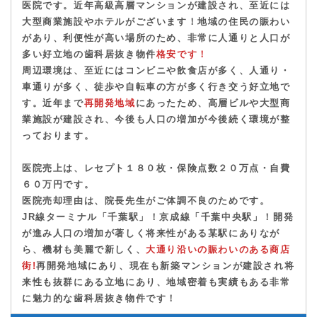
医院です。近年高級高層マンションが建設され、
至近には
大型商業施設やホテルがございます！地域の住民の賑わい
があり、利便性が高い場所のため、
非常に人通りと人口が
多い好立地の歯科居抜き物件
格安です！
周辺環境は、至近にはコンビニや飲食店が多く、
人通り・
車通りが多く、徒歩や自転車の方が多く行き交う好立地で
す。
近年まで
再開発地域
にあったため、
高層ビルや大型商
業施設が建設され、今後も人口の増加が今後続く環境が整
っております。
医院売上は、レセプト１８０枚・保険点数２０万点・自費
６０万円です。
医院売却理由は、院長先生がご体調不良のためです。
JR線ターミナル「千葉駅」！京成線「千葉中央駅」！
開発
が進み人口の増加が著しく将来性がある某駅にありなが
ら、
機材も美麗で新しく
、
大通り沿いの賑わいのある商店
街!
再開発地域にあり、現在も新築マンションが建設され将
来性も抜群にある立地にあり、地域密着も実績もある非常
に魅力的な歯科居抜き物件です！