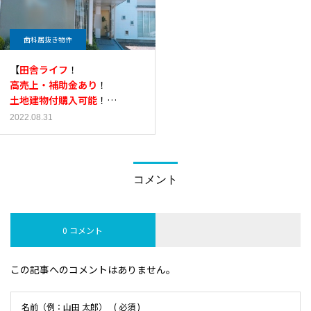
歯科居抜き物件
【
田舎ライフ
！
高売上・補助金あり
！
土地建物付購入可能
！
レセ２２０件
！
2022.08.31
デザイナーズ美麗歯科
】九
州・熊本県熊本市の美麗・高
売上医院の歯科居抜き物件
コメント
0 コメント
この記事へのコメントはありません。
名前（例：山田 太郎）
( 必須 )