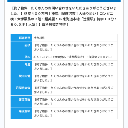
【終了物件 たくさんのお問い合わせをいただきありがとうございま
した。】格安４００万円！神奈川県藤沢市！大通り沿い！コンビニ
横・大手薬局の２階！超美麗！JR東海道本線「辻堂駅」徒歩１０分！
６０.５坪！大型！】歯科居抜き物件！
都道府県
神奈川県
面積
【終了物件 たくさんのお問い合わせをいただきありがとうご
ざいました。】
賃料
約４０.５万円（共益費込・消費税抜き）・保証金２００万円
階層
【終了物件 たくさんのお問い合わせをいただきありがとうご
ざいました。】
院内設備
【終了物件 たくさんのお問い合わせをいただきありがとうご
ざいました。】
月間患者数
【終了物件 たくさんのお問い合わせをいただきありがとうご
ざいました。】
譲渡理由
【終了物件 たくさんのお問い合わせをいただきありがとうご
ざいました。】
譲渡金額
【終了物件 たくさんのお問い合わせをいただきありがとうご
ざいました。】