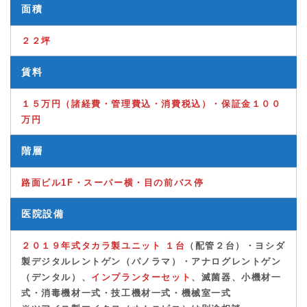
面積
２２坪
賃料
１５万円（
諸経費・管理費込・消費税
込）・
保証金１００
万円
階層
路面ビル1F・スーパー横・目の前バス停
医院設備
２０１９年式タカラ製ユニット １台
（配管２台）
・
ヨシダ
製デジタルレントゲン
（
パノラマ）・アナログレントゲン
（デンタル）
、
インプランターセット
、滅菌器、小機材一
式・消毒機材一式・技工機材一式・機械室一式