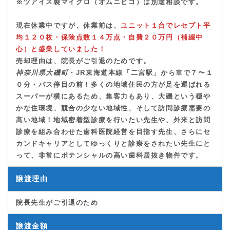
※ツアイス製マイクロ（オムニピコ）は別途相談です。
現在休業中ですが、休業前は、
ユニット１台で
レセプ
ト平
均１２０枚・保険点数１４万点・自費２０万円（補綴中
心）
と盛業していました！
売却理由は、院長がご引退のためです。
神奈川県大磯町
・JR東海道本線「二宮駅」から車で７〜１
０分
・バス停目の前！多くの地域住民の方が足を運ばれる
スーパーが横にあるため、集客力もあり、大磯という穏や
かな住環境、競合の少ない地域性、そして訪問診療需要の
高い地域！
地域密着型診療を行いたい先生や、外来と訪問
診療を組み合わせた歯科医院経営を目指す先生、さらにセ
カンドキャリアとしてゆっくりと診療をされたい先生にと
って、非常にポテンシャルの高い歯科居抜き物件
です。
譲渡理由
院長先生がご引退のため
譲渡金額