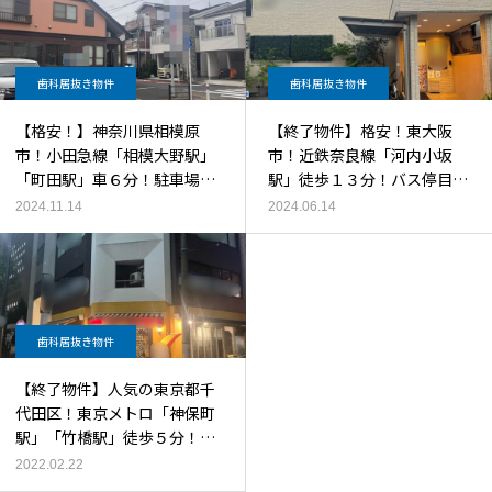
歯科居抜き物件
歯科居抜き物件
【格安！】神奈川県相模原
【終了物件】格安！東大阪
市！小田急線「相模大野駅」
市！近鉄奈良線「河内小坂
「町田駅」車６分！駐車場付
駅」徒歩１３分！バス停目の
き１軒家！１F路面・大通り
前！４０坪大型！内装美麗！
2024.11.14
2024.06.14
沿い！美麗！】格安の歯科居
機材多数！】歯科居抜き物
抜き物件
件！
歯科居抜き物件
【終了物件】人気の東京都千
代田区！東京メトロ「神保町
駅」「竹橋駅」徒歩５分！内
装美麗！大通り沿路面ビ
2022.02.22
ル！】好立地な歯科居抜き物