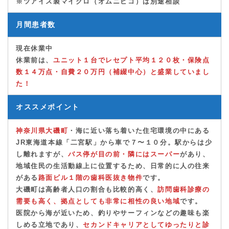
※ツアイス製マイクロ（オムニピコ）は別途相談
月間患者数
現在休業中
休業前は、
ユニット１台で
レセプ
ト平均１２０枚・保険点
数１４万点・自費２０万円（補綴中心）
と盛業していまし
た！
オススメポイント
神奈川県大磯町
・海に近い落ち着いた住宅環境の中にある
JR東海道本線「二宮駅」から車で７〜１０分。
駅からは少
し離れますが、
バス停が目の前・隣にはスーパー
があり、
地域住民の生活動線上に位置するため、日常的に人の往来
がある
路面ビル１階の歯科医抜き物件
です。
大磯町は高齢者人口の割合も比較的高く、
訪問歯科診療の
需要も高く、拠点としても非常に相性の良い地域
です。
医院から海が近いため、釣りやサーフィンなどの趣味も楽
しめる立地であり、
セカンドキャリアとしてゆったりと診