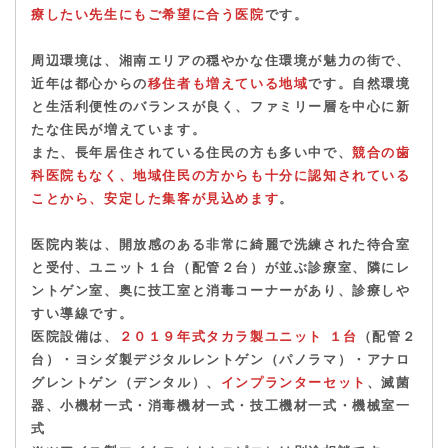
療したい先生にもご希望に合う医院
です。
周辺環境は、湘南エリアの穏やかな住環境が魅力の街で、
近年は都心からの
移住者も増えている地域
です。自然環境
と生活利便性のバランスが良く、ファミリー層を中心に新
たな住民が増えています。
また、長年居住されている住民の方も多
い中で、
競合の歯
科医院もなく、地域住民の方からも十分に認知されている
ことから、安定した集客が見込め
ます
。
医院内装は、
開放感のある非常に綺麗で洗練された待合室
と受付、ユニット１台（配管２台）が並ぶ診療室、隣にレ
ントゲン室、奥に
技工室と消毒コーナーがあり、診療しや
すい導線です。
医院設備は、
２０１９年式タカラ製ユニット １台
（配管２
台）
・
ヨシダ製デジタルレントゲン
（
パノラマ）・アナロ
グレントゲン（デンタル）
、
インプランターセット
、滅菌
器、小機材一式・消毒機材一式・技工機材一式・機械室一
式