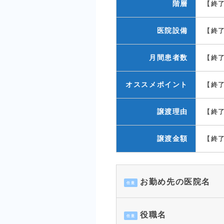
階層
【終
医院設備
【終
月間患者数
【終
オススメポイント
【終
譲渡理由
【終
譲渡金額
【終
お勤め先の医院名
任意
役職名
任意