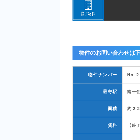
物件のお問い合わせは
物件ナンバー
No.
最寄駅
南千
面積
約２
賃料
【終