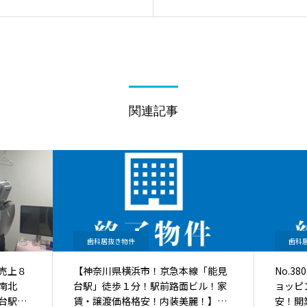
関連記事
歯科居抜き物件
歯科
売上８
【神奈川県横浜市！京急本線「能見
No.3
南北
台駅」徒歩１分！駅前路面ビル！家
ョッピ
台駅」
賃・譲渡価格格安！内装美麗！】の
安！開