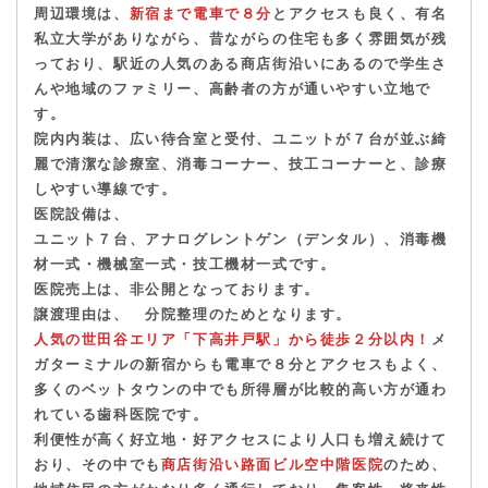
周辺環境は、
新宿まで電車で８分
とアクセスも良く、
有名
私立大学がありながら、昔ながらの住宅も多く雰囲気が残
っており、
駅近の人気のある商店街沿いにあるので学生さ
んや地域のファミリー、高齢者の方が通いやすい立地で
す。
院内内装は、広い
待合室と受付、ユニットが７台が並ぶ綺
麗で清潔な診療室
、消毒コーナー、技工コーナーと、診療
しやすい導線です。
医院設備は、
ユニット７台、アナログレントゲン（デンタル）、消毒機
材一式・機械室一式・技工機材一式です。
医院売上は、非公開となっております。
譲渡理由は、 分院整理のためとなります。
人気の世田谷エリア「下高井戸駅」から徒歩２分以内！
メ
ガターミナルの新宿からも電車で８分とアクセスもよく
、
多くのベットタウンの中でも所得層が比較的高い方が通わ
れている歯科医院です。
利便性が高く好立地・好アクセスにより人口も増え続けて
おり、その中でも
商店街沿い
路面ビル空中階
医院
のため、