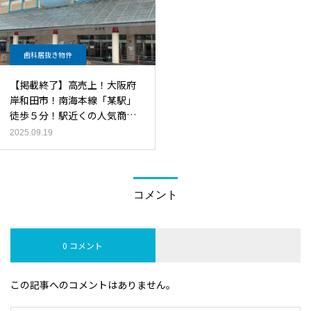
歯科居抜き物件
【掲載終了】高売上！大阪府
岸和田市！南海本線「某駅」
徒歩５分！駅近くの人気商業
施設内2階の好立地！】の歯
2025.09.19
科居抜き物件
コメント
0 コメント
この記事へのコメントはありません。