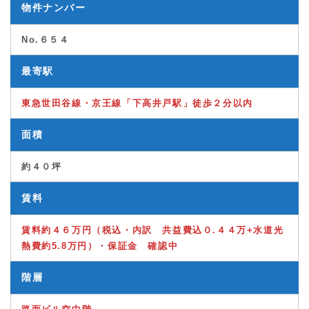
物件ナンバー
No.６５４
最寄駅
東急世田谷線・京王線「下高井戸駅」徒歩
２分以内
面積
約４０坪
賃料
賃料約４６万円（税込・内訳 共益費込０.４４万+水道光
熱費約5.8万円）・保証金 確認中
階層