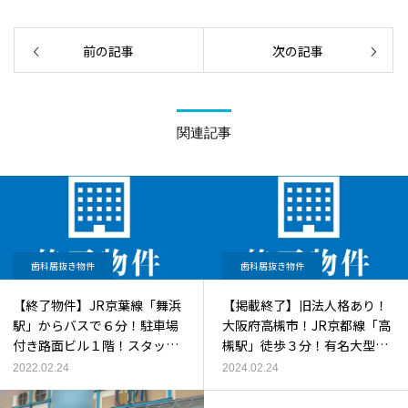
前の記事
次の記事
関連記事
歯科居抜き物件
歯科居抜き物件
【終了物件】JR京葉線「舞浜
【掲載終了】旧法人格あり！
駅」からバスで６分！駐車場
大阪府高槻市！JR京都線「高
付き路面ビル１階！スタッフ
槻駅」徒歩３分！有名大型商
継続可能！半個室タイプの診
業施設目の前！大通交差点角
2022.02.24
2024.02.24
療室・内装機材美麗！】歯科
地路面ビル２階！駅近・駐車
居抜き物件！
場付】の歯科居抜き物件！