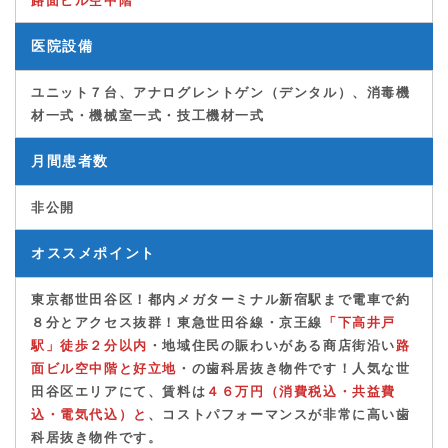
路面ビル空中階
医院設備
ユニット７台、アナログレントゲン（デンタル）、消毒機
材一式・機械室一式・技工機材一式
月間患者数
非公開
オススメポイント
東京都世田谷区！都内メガターミナル新宿駅まで電車で約
８分とアクセス抜群！東急世田谷線・京王線
「下高井戸
駅」
徒歩２分以内
・
地域住民の賑わいがあ
る商店街沿い
路
面ビル空中階
と好立地
・の歯科居抜き物件です！
人気な世
田谷区エリアにて、賃料は
４６万円（消費
税込
・共益費
込・電気代込）と
、
コストパフォーマンスが非常に高い歯
科居抜き物件
です。