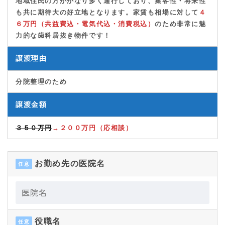
地域住民
の方がかなり多く通行しており、
集客性・将来性
も共に期待大の好立地となります。家賃も相場に対して
４
６万円（共益費込・電気代込・消費税込）
のため非常に魅
力的な歯科居抜き物件
です！
譲渡理由
分院整理のため
譲渡金額
３５０
万円
→
２００万円（応相談）
お勤め先の医院名
任意
役職名
任意